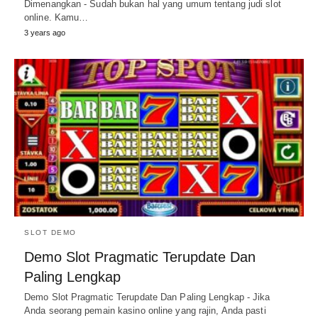
Dimenangkan - Sudah bukan hal yang umum tentang judi slot
online. Kamu…
3 years ago
SLOT DEMO
Demo Slot Pragmatic Terupdate Dan
Paling Lengkap
Demo Slot Pragmatic Terupdate Dan Paling Lengkap - Jika
Anda seorang pemain kasino online yang rajin, Anda pasti