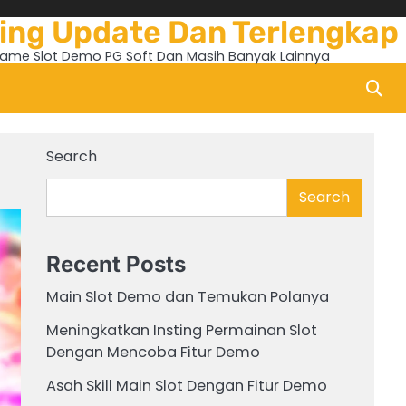
ling Update Dan Terlengkap
ame Slot Demo PG Soft Dan Masih Banyak Lainnya
Search
Search
Recent Posts
Main Slot Demo dan Temukan Polanya
Meningkatkan Insting Permainan Slot
Dengan Mencoba Fitur Demo
Asah Skill Main Slot Dengan Fitur Demo