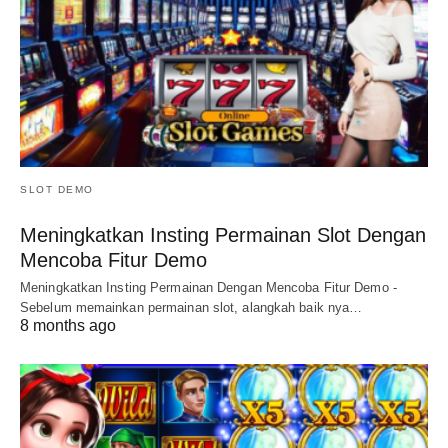
SLOT DEMO
Meningkatkan Insting Permainan Slot Dengan
Mencoba Fitur Demo
Meningkatkan Insting Permainan Dengan Mencoba Fitur Demo -
Sebelum memainkan permainan slot, alangkah baik nya…
8 months ago