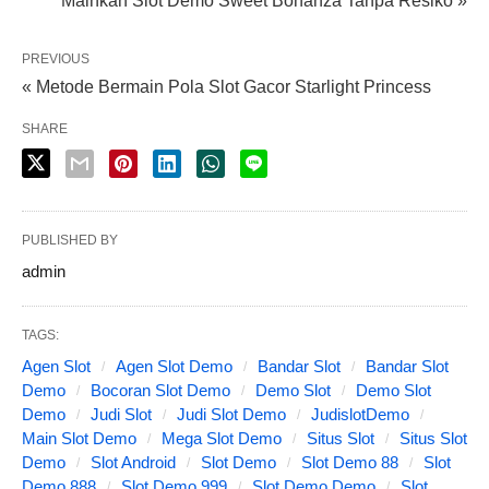
Mainkan Slot Demo Sweet Bonanza Tanpa Resiko »
PREVIOUS
« Metode Bermain Pola Slot Gacor Starlight Princess
SHARE
PUBLISHED BY
admin
TAGS:
Agen Slot
Agen Slot Demo
Bandar Slot
Bandar Slot
Demo
Bocoran Slot Demo
Demo Slot
Demo Slot
Demo
Judi Slot
Judi Slot Demo
JudislotDemo
Main Slot Demo
Mega Slot Demo
Situs Slot
Situs Slot
Demo
Slot Android
Slot Demo
Slot Demo 88
Slot
Demo 888
Slot Demo 999
Slot Demo Demo
Slot