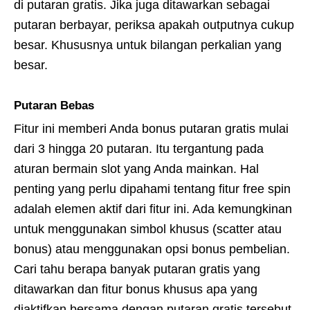
di putaran gratis. Jika juga ditawarkan sebagai
putaran berbayar, periksa apakah outputnya cukup
besar. Khususnya untuk bilangan perkalian yang
besar.
Putaran Bebas
Fitur ini memberi Anda bonus putaran gratis mulai
dari 3 hingga 20 putaran. Itu tergantung pada
aturan bermain slot yang Anda mainkan. Hal
penting yang perlu dipahami tentang fitur free spin
adalah elemen aktif dari fitur ini. Ada kemungkinan
untuk menggunakan simbol khusus (scatter atau
bonus) atau menggunakan opsi bonus pembelian.
Cari tahu berapa banyak putaran gratis yang
ditawarkan dan fitur bonus khusus apa yang
diaktifkan bersama dengan putaran gratis tersebut.