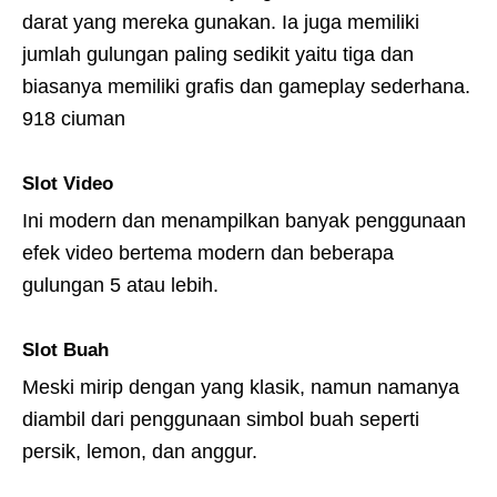
darat yang mereka gunakan. Ia juga memiliki
jumlah gulungan paling sedikit yaitu tiga dan
biasanya memiliki grafis dan gameplay sederhana.
918 ciuman
Slot Video
Ini modern dan menampilkan banyak penggunaan
efek video bertema modern dan beberapa
gulungan 5 atau lebih.
Slot Buah
Meski mirip dengan yang klasik, namun namanya
diambil dari penggunaan simbol buah seperti
persik, lemon, dan anggur.