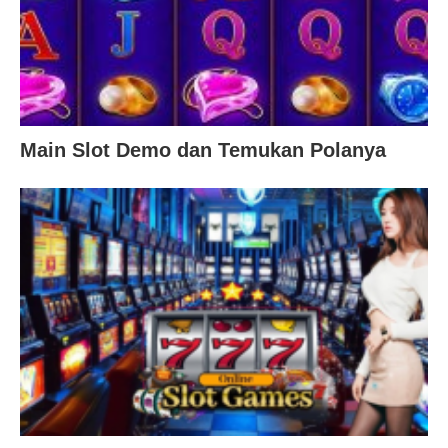
Main Slot Demo dan Temukan Polanya