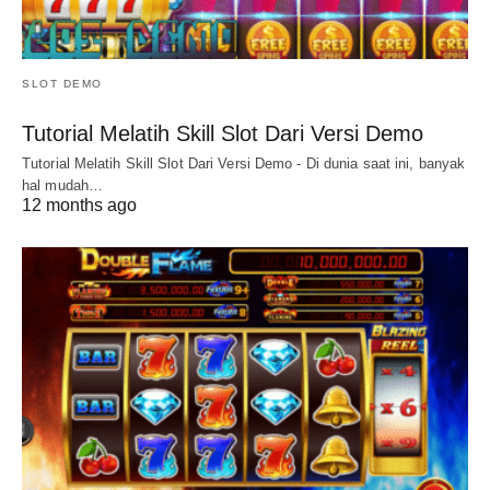
SLOT DEMO
Tutorial Melatih Skill Slot Dari Versi Demo
Tutorial Melatih Skill Slot Dari Versi Demo - Di dunia saat ini, banyak
hal mudah…
12 months ago