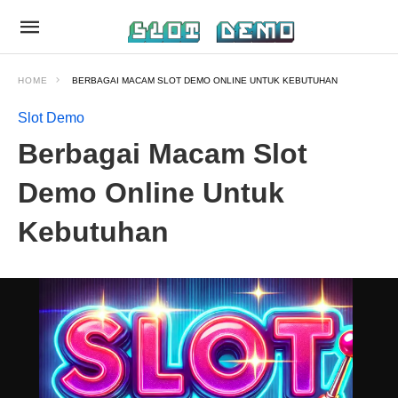
HOME
BERBAGAI MACAM SLOT DEMO ONLINE UNTUK KEBUTUHAN
Slot Demo
Berbagai Macam Slot
Demo Online Untuk
Kebutuhan