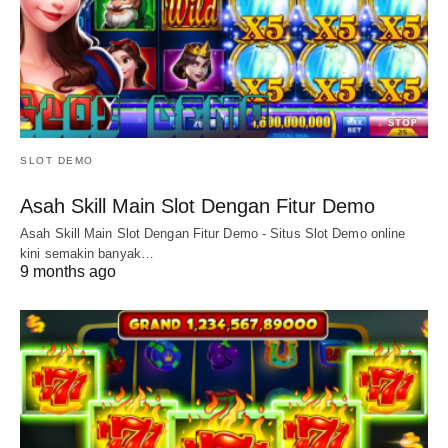
SLOT DEMO
Asah Skill Main Slot Dengan Fitur Demo
Asah Skill Main Slot Dengan Fitur Demo - Situs Slot Demo online
kini semakin banyak…
9 months ago