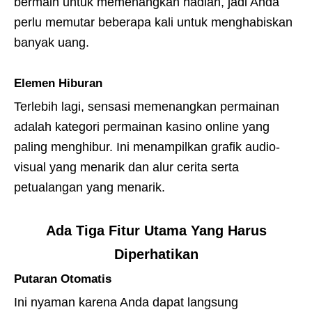
bermain untuk memenangkan hadiah, jadi Anda
perlu memutar beberapa kali untuk menghabiskan
banyak uang.
Elemen Hiburan
Terlebih lagi, sensasi memenangkan permainan
adalah kategori permainan kasino online yang
paling menghibur. Ini menampilkan grafik audio-
visual yang menarik dan alur cerita serta
petualangan yang menarik.
Ada Tiga Fitur Utama Yang Harus
Diperhatikan
Putaran Otomatis
Ini nyaman karena Anda dapat langsung