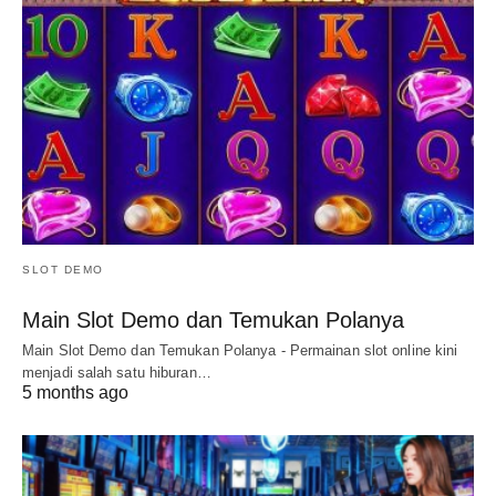
SLOT DEMO
Main Slot Demo dan Temukan Polanya
Main Slot Demo dan Temukan Polanya - Permainan slot online kini
menjadi salah satu hiburan…
5 months ago