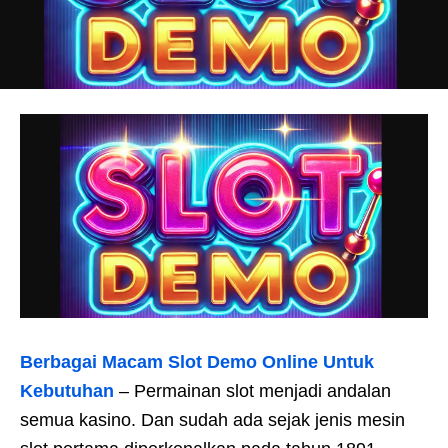
Berbagai Macam Slot Demo Online Untuk
Kebutuhan
– Permainan slot menjadi andalan
semua kasino. Dan sudah ada sejak jenis mesin