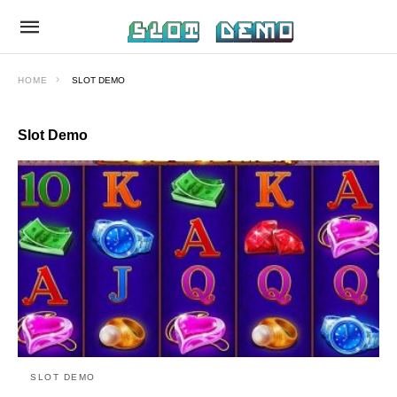
HOME
SLOT DEMO
Slot Demo
SLOT DEMO