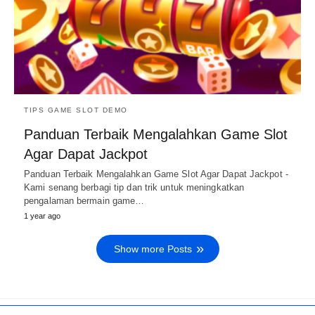
TIPS GAME SLOT DEMO
Panduan Terbaik Mengalahkan Game Slot
Agar Dapat Jackpot
Panduan Terbaik Mengalahkan Game Slot Agar Dapat Jackpot -
Kami senang berbagi tip dan trik untuk meningkatkan
pengalaman bermain game…
1 year ago
Show more Posts