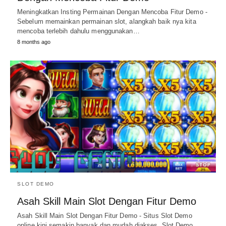
Meningkatkan Insting Permainan Dengan Mencoba Fitur Demo -
Sebelum memainkan permainan slot, alangkah baik nya kita
mencoba terlebih dahulu menggunakan…
8 months ago
SLOT DEMO
Asah Skill Main Slot Dengan Fitur Demo
Asah Skill Main Slot Dengan Fitur Demo - Situs Slot Demo
online kini semakin banyak dan mudah diakses. Slot Demo…