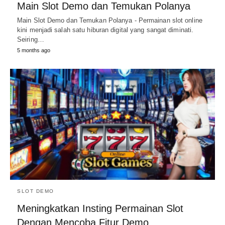
Main Slot Demo dan Temukan Polanya
Main Slot Demo dan Temukan Polanya - Permainan slot online
kini menjadi salah satu hiburan digital yang sangat diminati.
Seiring…
5 months ago
SLOT DEMO
Meningkatkan Insting Permainan Slot
Dengan Mencoba Fitur Demo