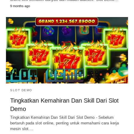
9 months ago
SLOT DEMO
Tingkatkan Kemahiran Dan Skill Dari Slot
Demo
Tingkatkan Kemahiran Dan Skill Dari Slot Demo - Sebelum
bertaruh pada slot online, penting untuk memahami cara kerja
mesin slot.…