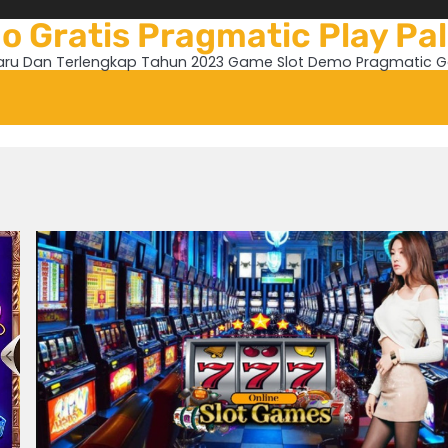
mo Gratis Pragmatic Play Pa
aru Dan Terlengkap Tahun 2023 Game Slot Demo Pragmatic G