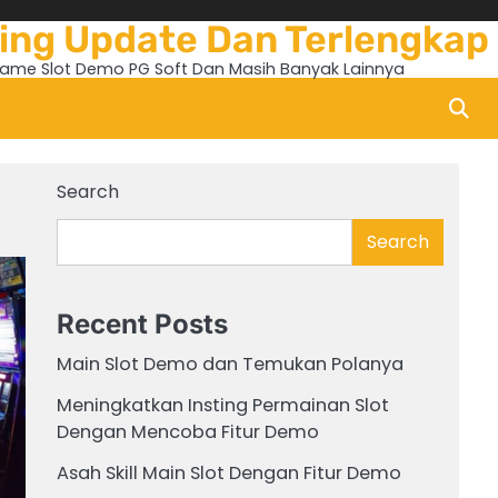
ling Update Dan Terlengkap
ame Slot Demo PG Soft Dan Masih Banyak Lainnya
Search
Search
Recent Posts
Main Slot Demo dan Temukan Polanya
Meningkatkan Insting Permainan Slot
Dengan Mencoba Fitur Demo
Asah Skill Main Slot Dengan Fitur Demo