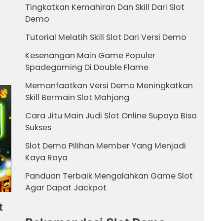
Tingkatkan Kemahiran Dan Skill Dari Slot
Demo
Tutorial Melatih Skill Slot Dari Versi Demo
Kesenangan Main Game Populer
Spadegaming Di Double Flame
Memanfaatkan Versi Demo Meningkatkan
Skill Bermain Slot Mahjong
Cara Jitu Main Judi Slot Online Supaya Bisa
Sukses
Slot Demo Pilihan Member Yang Menjadi
Kaya Raya
Panduan Terbaik Mengalahkan Game Slot
Agar Dapat Jackpot
t