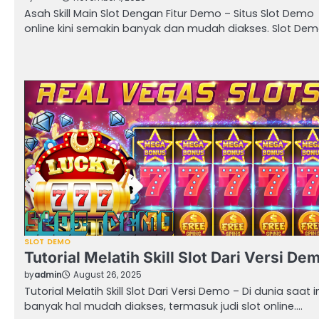
Asah Skill Main Slot Dengan Fitur Demo – Situs Slot Demo
online kini semakin banyak dan mudah diakses. Slot De
SLOT DEMO
Tutorial Melatih Skill Slot Dari Versi De
by
admin
August 26, 2025
Tutorial Melatih Skill Slot Dari Versi Demo – Di dunia saat in
banyak hal mudah diakses, termasuk judi slot online.…