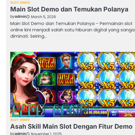
SLOT DEMO
Main Slot Demo dan Temukan Polanya
by
admin
March 5, 2026
Main Slot Demo dan Temukan Polanya – Permainan slot
online kini menjadi salah satu hiburan digital yang sanga
diminati. Seiring…
SLOT DEMO
Asah Skill Main Slot Dengan Fitur Demo
by
admin
November 1, 2025