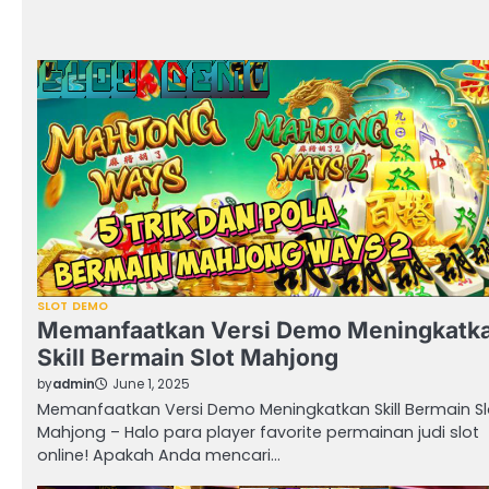
SLOT DEMO
Memanfaatkan Versi Demo Meningkatk
Skill Bermain Slot Mahjong
by
admin
June 1, 2025
Memanfaatkan Versi Demo Meningkatkan Skill Bermain Sl
Mahjong – Halo para player favorite permainan judi slot
online! Apakah Anda mencari…