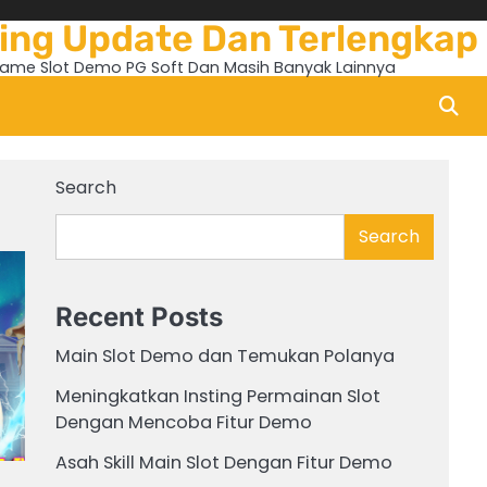
ling Update Dan Terlengkap
ame Slot Demo PG Soft Dan Masih Banyak Lainnya
Search
Search
Recent Posts
Main Slot Demo dan Temukan Polanya
Meningkatkan Insting Permainan Slot
Dengan Mencoba Fitur Demo
Asah Skill Main Slot Dengan Fitur Demo