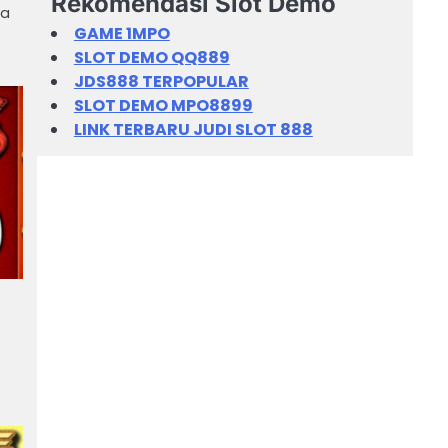
Rekomendasi Slot Demo
sa
GAME 1MPO
SLOT DEMO QQ889
JDS888 TERPOPULAR
SLOT DEMO MPO8899
LINK TERBARU JUDI SLOT 888
u