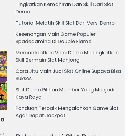
Tingkatkan Kemahiran Dan Skill Dari Slot
Demo
Tutorial Melatih Skill Slot Dari Versi Demo
Kesenangan Main Game Populer
Spadegaming Di Double Flame
Memanfaatkan Versi Demo Meningkatkan
Skill Bermain Slot Mahjong
Cara Jitu Main Judi Slot Online Supaya Bisa
Sukses
Slot Demo Pilihan Member Yang Menjadi
Kaya Raya
Panduan Terbaik Mengalahkan Game Slot
Agar Dapat Jackpot
mo
an