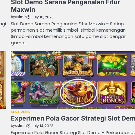
Slot Demo Sarana Pengenalan Fitur
Maxwin
by
admin
July 16, 2023
Slot Demo Sarana Pengenalan Fitur Maxwin – Setiap
agi
permainan slot memilik simbol-simbol kemenangan.
Simbol-simbol kemenangan satu game slot dengan
game…
SLOT DEMO
Experimen Pola Gacor Strategi Slot De
by
admin
July 14, 2023
Experimen Pola Gacor Strategi Slot Demo – Perkembang