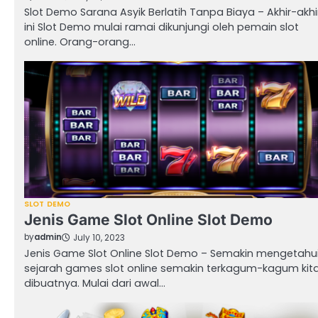
Slot Demo Sarana Asyik Berlatih Tanpa Biaya – Akhir-akhi
ini Slot Demo mulai ramai dikunjungi oleh pemain slot
online. Orang-orang…
SLOT DEMO
Jenis Game Slot Online Slot Demo
by
admin
July 10, 2023
Jenis Game Slot Online Slot Demo – Semakin mengetahu
sejarah games slot online semakin terkagum-kagum kit
dibuatnya. Mulai dari awal…