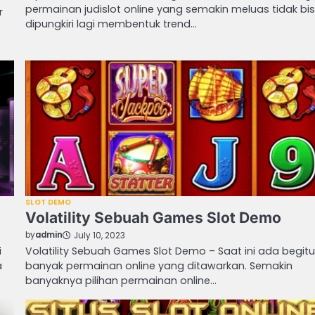
permainan judislot online yang semakin meluas tidak bi
r
dipungkiri lagi membentuk trend…
SLOT DEMO
Volatility Sebuah Games Slot Demo
by
admin
July 10, 2023
i
Volatility Sebuah Games Slot Demo – Saat ini ada begit
a
banyak permainan online yang ditawarkan. Semakin
banyaknya pilihan permainan online…