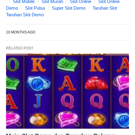
Slot Mobile
Slot Murah
Slot Online
Slot Online
Demo
Slot Pulsa
Super Slot Demo
Taruhan Slot
Taruhan Slot Demo
10 MONTHS AGO
RELATED POST