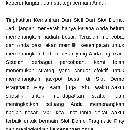
keberuntungan, dan strategi bermain Anda.
Tingkatkan Kemahiran Dan Skill Dari Slot Demo.
Jadi, jangan menyerah hanya karena Anda belum
memenangkan hadiah besar. Teruslah mencoba,
dan Anda pasti akan memiliki kesempatan untuk
memenangkan hadiah besar yang Anda inginkan.
Setelah berbagai percobaan, kami telah
menemukan strategi yang sangat efektif untuk
memenangkan jackpot besar di Slot Demo
Pragmatic Play. Kami juga tahu waktu-waktu
spesifik untuk mendapatkan scatter dan
meningkatkan peluang Anda memenangkan
hadiah besar. Mari kita lihat lebih dekat waktu
terbaik untuk bermain Slot Demo Pragmatic Play
dan meningkatkan kemenangan Anda.