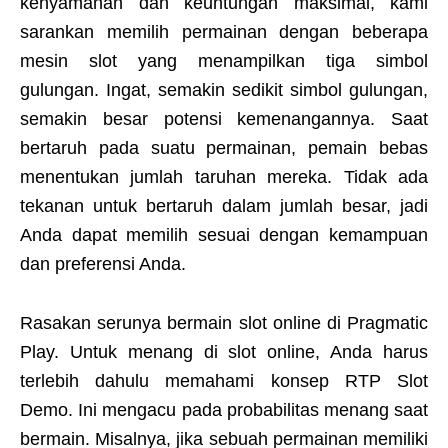
kenyamanan dan keuntungan maksimal, kami
sarankan memilih permainan dengan beberapa
mesin slot yang menampilkan tiga simbol
gulungan. Ingat, semakin sedikit simbol gulungan,
semakin besar potensi kemenangannya. Saat
bertaruh pada suatu permainan, pemain bebas
menentukan jumlah taruhan mereka. Tidak ada
tekanan untuk bertaruh dalam jumlah besar, jadi
Anda dapat memilih sesuai dengan kemampuan
dan preferensi Anda.
Rasakan serunya bermain slot online di Pragmatic
Play. Untuk menang di slot online, Anda harus
terlebih dahulu memahami konsep RTP Slot
Demo. Ini mengacu pada probabilitas menang saat
bermain. Misalnya, jika sebuah permainan memiliki