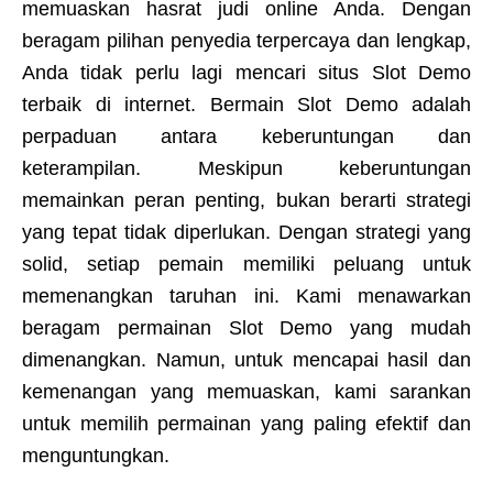
memuaskan hasrat judi online Anda. Dengan
beragam pilihan penyedia terpercaya dan lengkap,
Anda tidak perlu lagi mencari situs Slot Demo
terbaik di internet. Bermain Slot Demo adalah
perpaduan antara keberuntungan dan
keterampilan. Meskipun keberuntungan
memainkan peran penting, bukan berarti strategi
yang tepat tidak diperlukan. Dengan strategi yang
solid, setiap pemain memiliki peluang untuk
memenangkan taruhan ini. Kami menawarkan
beragam permainan Slot Demo yang mudah
dimenangkan. Namun, untuk mencapai hasil dan
kemenangan yang memuaskan, kami sarankan
untuk memilih permainan yang paling efektif dan
menguntungkan.