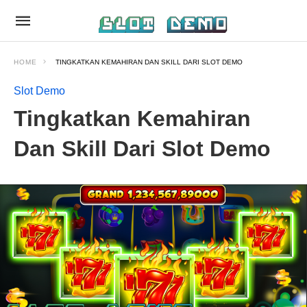
HOME
TINGKATKAN KEMAHIRAN DAN SKILL DARI SLOT DEMO
Slot Demo
Tingkatkan Kemahiran
Dan Skill Dari Slot Demo