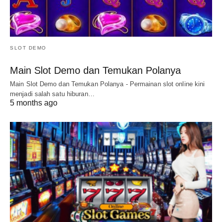
SLOT DEMO
Main Slot Demo dan Temukan Polanya
Main Slot Demo dan Temukan Polanya - Permainan slot online kini
menjadi salah satu hiburan…
5 months ago