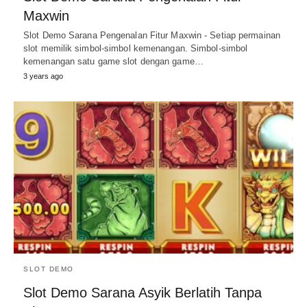
Maxwin
Slot Demo Sarana Pengenalan Fitur Maxwin - Setiap permainan
slot memilik simbol-simbol kemenangan. Simbol-simbol
kemenangan satu game slot dengan game…
3 years ago
SLOT DEMO
Slot Demo Sarana Asyik Berlatih Tanpa