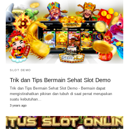
SLOT DEMO
Trik dan Tips Bermain Sehat Slot Demo
Trik dan Tips Bermain Sehat Slot Demo - Bermain dapat
mengistirahatkan pikiran dan tubuh di saat penat merupakan
suatu kebutuhan…
3 years ago