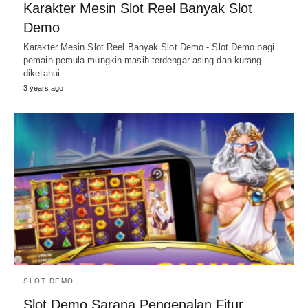
Karakter Mesin Slot Reel Banyak Slot
Demo
Karakter Mesin Slot Reel Banyak Slot Demo - Slot Demo bagi
pemain pemula mungkin masih terdengar asing dan kurang
diketahui…
3 years ago
SLOT DEMO
Slot Demo Sarana Pengenalan Fitur