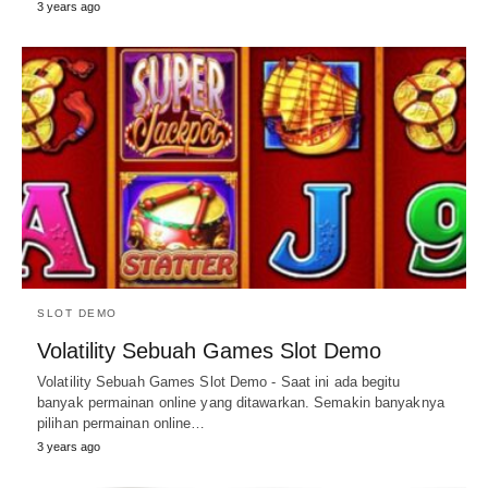
3 years ago
SLOT DEMO
Volatility Sebuah Games Slot Demo
Volatility Sebuah Games Slot Demo - Saat ini ada begitu
banyak permainan online yang ditawarkan. Semakin banyaknya
pilihan permainan online…
3 years ago