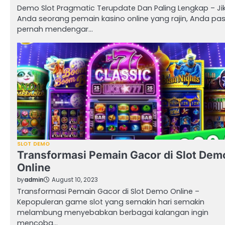
Demo Slot Pragmatic Terupdate Dan Paling Lengkap – Ji
Anda seorang pemain kasino online yang rajin, Anda pas
pernah mendengar…
SLOT DEMO
Transformasi Pemain Gacor di Slot Dem
Online
by
admin
August 10, 2023
Transformasi Pemain Gacor di Slot Demo Online –
Kepopuleran game slot yang semakin hari semakin
melambung menyebabkan berbagai kalangan ingin
mencoba…