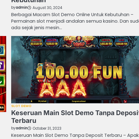
by
admin
August 30, 2024
Berbagai Macam Slot Demo Online Untuk Kebutuhan –
Permainan slot menjadi andalan semua kasino. Dan su
ada sejak jenis mesin…
SLOT DEMO
Keseruan Main Slot Demo Tanpa Deposi
Terbaru
by
admin
October 31, 2023
Keseruan Main Slot Demo Tanpa Deposit Terbaru – Apa