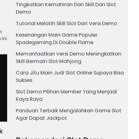
Tingkatkan Kemahiran Dan Skill Dari Slot
Demo
Tutorial Melatih Skill Slot Dari Versi Demo
t
Kesenangan Main Game Populer
ini
Spadegaming Di Double Flame
Memanfaatkan Versi Demo Meningkatkan
Skill Bermain Slot Mahjong
Cara Jitu Main Judi Slot Online Supaya Bisa
Sukses
Slot Demo Pilihan Member Yang Menjadi
Kaya Raya
Panduan Terbaik Mengalahkan Game Slot
Agar Dapat Jackpot
k