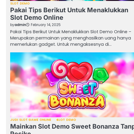
SLOT DEMO
Pakai Tips Berikut Untuk Menaklukkan
Slot Demo Online
by
admin
February 14, 2025
Pakai Tips Berikut Untuk Menaklukkan Slot Demo Online –
Merupakan permainan yang menghasilkan uang hanya
memerlukan gadget. Untuk mengaksesnya di…
JUDI SLOT GAME ONLINE
SLOT DEMO
Mainkan Slot Demo Sweet Bonanza Tan
Resiko