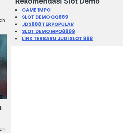
Rekomendasi Slot Demo
GAME 1MPO
SLOT DEMO QQ889
dah
JDS888 TERPOPULAR
SLOT DEMO MPO8899
LINK TERBARU JUDI SLOT 888
t
kah