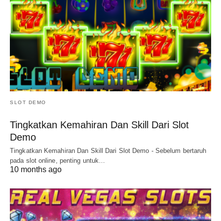
SLOT DEMO
Tingkatkan Kemahiran Dan Skill Dari Slot
Demo
Tingkatkan Kemahiran Dan Skill Dari Slot Demo - Sebelum bertaruh
pada slot online, penting untuk…
10 months ago