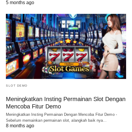
5 months ago
SLOT DEMO
Meningkatkan Insting Permainan Slot Dengan
Mencoba Fitur Demo
Meningkatkan Insting Permainan Dengan Mencoba Fitur Demo -
Sebelum memainkan permainan slot, alangkah baik nya…
8 months ago