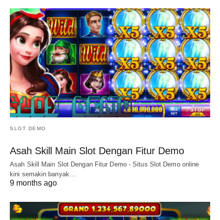
SLOT DEMO
Asah Skill Main Slot Dengan Fitur Demo
Asah Skill Main Slot Dengan Fitur Demo - Situs Slot Demo online
kini semakin banyak…
9 months ago