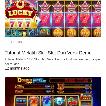
SLOT DEMO
Tutorial Melatih Skill Slot Dari Versi Demo
Tutorial Melatih Skill Slot Dari Versi Demo - Di dunia saat ini, banyak
hal mudah…
12 months ago