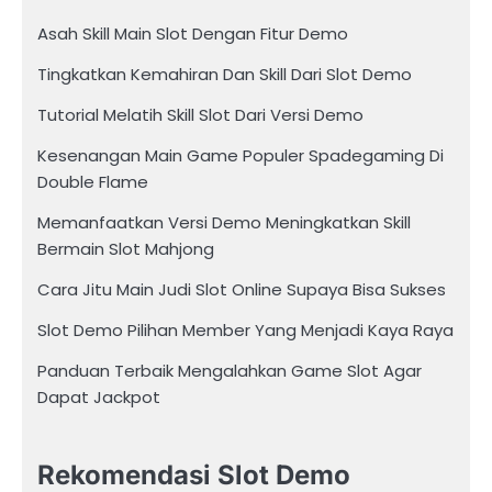
Asah Skill Main Slot Dengan Fitur Demo
Tingkatkan Kemahiran Dan Skill Dari Slot Demo
Tutorial Melatih Skill Slot Dari Versi Demo
Kesenangan Main Game Populer Spadegaming Di
Double Flame
Memanfaatkan Versi Demo Meningkatkan Skill
Bermain Slot Mahjong
Cara Jitu Main Judi Slot Online Supaya Bisa Sukses
Slot Demo Pilihan Member Yang Menjadi Kaya Raya
Panduan Terbaik Mengalahkan Game Slot Agar
Dapat Jackpot
Rekomendasi Slot Demo