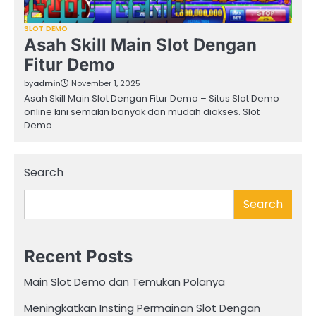
SLOT DEMO
Asah Skill Main Slot Dengan
Fitur Demo
by
admin
November 1, 2025
Asah Skill Main Slot Dengan Fitur Demo – Situs Slot Demo
online kini semakin banyak dan mudah diakses. Slot
Demo…
Search
Search
Recent Posts
Main Slot Demo dan Temukan Polanya
Meningkatkan Insting Permainan Slot Dengan