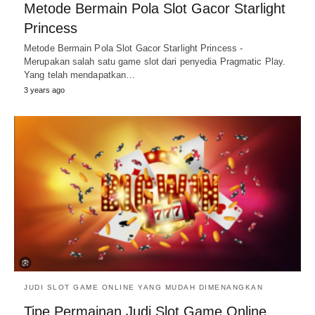
Metode Bermain Pola Slot Gacor Starlight
Princess
Metode Bermain Pola Slot Gacor Starlight Princess -
Merupakan salah satu game slot dari penyedia Pragmatic Play.
Yang telah mendapatkan…
3 years ago
JUDI SLOT GAME ONLINE YANG MUDAH DIMENANGKAN
Tipe Permainan Judi Slot Game Online