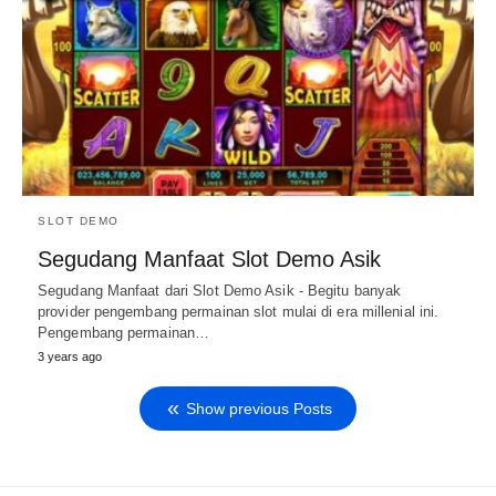
SLOT DEMO
Segudang Manfaat Slot Demo Asik
Segudang Manfaat dari Slot Demo Asik - Begitu banyak
provider pengembang permainan slot mulai di era millenial ini.
Pengembang permainan…
3 years ago
Show previous Posts