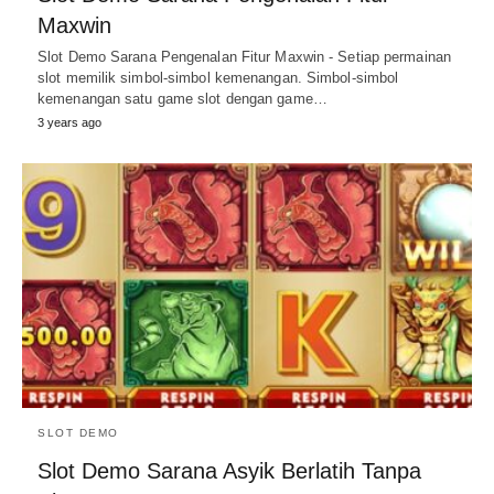
Maxwin
Slot Demo Sarana Pengenalan Fitur Maxwin - Setiap permainan
slot memilik simbol-simbol kemenangan. Simbol-simbol
kemenangan satu game slot dengan game…
3 years ago
SLOT DEMO
Slot Demo Sarana Asyik Berlatih Tanpa