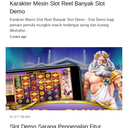
Karakter Mesin Slot Reel Banyak Slot
Demo
Karakter Mesin Slot Reel Banyak Slot Demo - Slot Demo bagi
pemain pemula mungkin masih terdengar asing dan kurang
diketahui…
3 years ago
SLOT DEMO
Slot Demo Sarana Pengenalan Fitur