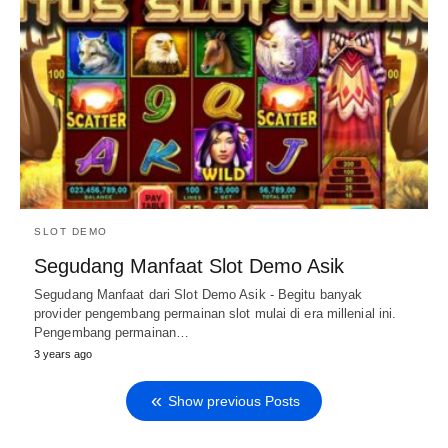
SLOT DEMO
Segudang Manfaat Slot Demo Asik
Segudang Manfaat dari Slot Demo Asik - Begitu banyak
provider pengembang permainan slot mulai di era millenial ini.
Pengembang permainan…
3 years ago
Show previous Posts