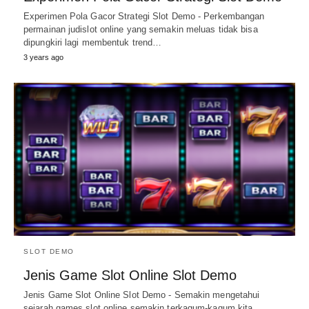
Experimen Pola Gacor Strategi Slot Demo - Perkembangan
permainan judislot online yang semakin meluas tidak bisa
dipungkiri lagi membentuk trend…
3 years ago
SLOT DEMO
Jenis Game Slot Online Slot Demo
Jenis Game Slot Online Slot Demo - Semakin mengetahui
sejarah games slot online semakin terkagum-kagum kita