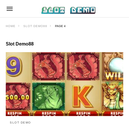
HOME
SLOT DEMO88
PAGE 4
Slot Demo88
SLOT DEMO