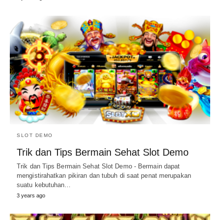
SLOT DEMO
Trik dan Tips Bermain Sehat Slot Demo
Trik dan Tips Bermain Sehat Slot Demo - Bermain dapat
mengistirahatkan pikiran dan tubuh di saat penat merupakan
suatu kebutuhan…
3 years ago