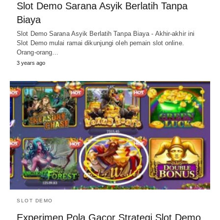
Slot Demo Sarana Asyik Berlatih Tanpa
Biaya
Slot Demo Sarana Asyik Berlatih Tanpa Biaya - Akhir-akhir ini
Slot Demo mulai ramai dikunjungi oleh pemain slot online.
Orang-orang…
3 years ago
SLOT DEMO
Experimen Pola Gacor Strategi Slot Demo