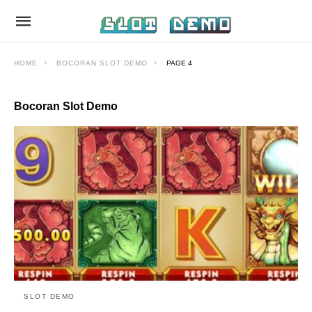
HOME
BOCORAN SLOT DEMO
PAGE 4
Bocoran Slot Demo
SLOT DEMO