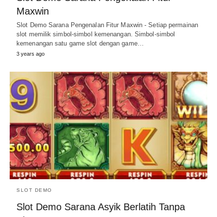
Maxwin
Slot Demo Sarana Pengenalan Fitur Maxwin - Setiap permainan
slot memilik simbol-simbol kemenangan. Simbol-simbol
kemenangan satu game slot dengan game…
3 years ago
SLOT DEMO
Slot Demo Sarana Asyik Berlatih Tanpa