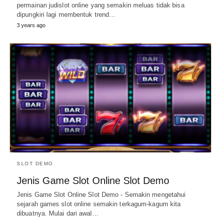
permainan judislot online yang semakin meluas tidak bisa
dipungkiri lagi membentuk trend…
3 years ago
SLOT DEMO
Jenis Game Slot Online Slot Demo
Jenis Game Slot Online Slot Demo - Semakin mengetahui
sejarah games slot online semakin terkagum-kagum kita
dibuatnya. Mulai dari awal…