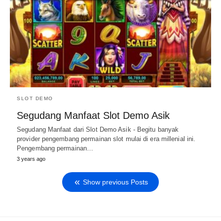
SLOT DEMO
Segudang Manfaat Slot Demo Asik
Segudang Manfaat dari Slot Demo Asik - Begitu banyak
provider pengembang permainan slot mulai di era millenial ini.
Pengembang permainan…
3 years ago
Show previous Posts