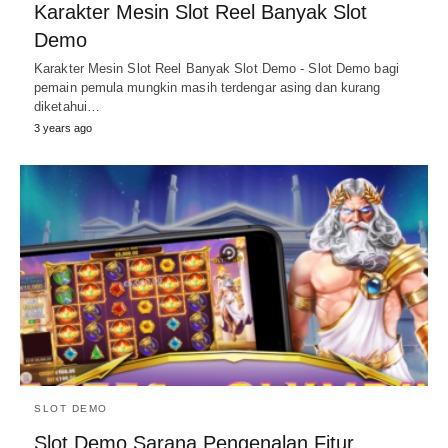
Karakter Mesin Slot Reel Banyak Slot
Demo
Karakter Mesin Slot Reel Banyak Slot Demo - Slot Demo bagi
pemain pemula mungkin masih terdengar asing dan kurang
diketahui…
3 years ago
SLOT DEMO
Slot Demo Sarana Pengenalan Fitur