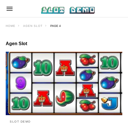
HOME
AGEN SLOT
PAGE 4
Agen Slot
SLOT DEMO